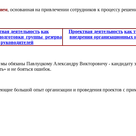
вием
, основанная на привлечении сотрудников к процессу реше
тная деятельность
как
Проектная деятельность
как 
подготовки группы резерва
внедрения организационных 
руководителей
 мы обязаны Павлуцкому Александру Викторовичу - кандидату 
ь» и не бояться ошибок.
еющие большой опыт организации и проведения проектов с при