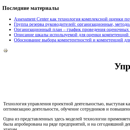
Последние материалы
Assessment Center как технология комплексной оценки п
Группа резерва руководителей: организационные, методо
Организационный план – график проведения оценочных п
Описание шкалы используемой для оценки компетенций в
Обоснование выбора компетентностей и компетенций для 
Упр
Технология управления проектной деятельностью, выступая к
оптимизацию деятельности, обучение сотрудников и повышен
Одна из представленных здесь моделей технологии применяет
была апробирована на ряде предприятий, и на сегодняшний д
этапам.