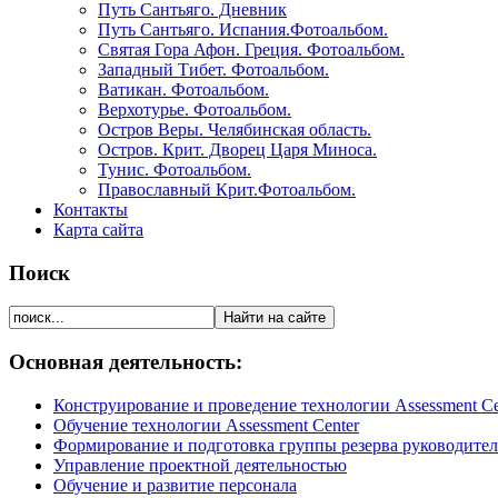
Путь Сантьяго. Дневник
Путь Сантьяго. Испания.Фотоальбом.
Святая Гора Афон. Греция. Фотоальбом.
Западный Тибет. Фотоальбом.
Ватикан. Фотоальбом.
Верхотурье. Фотоальбом.
Остров Веры. Челябинская область.
Остров. Крит. Дворец Царя Миноса.
Тунис. Фотоальбом.
Православный Крит.Фотоальбом.
Контакты
Карта сайта
Поиск
Основная деятельность:
Конструирование и проведение технологии Assessment Ce
Обучение технологии Assessment Center
Формирование и подготовка группы резерва руководите
Управление проектной деятельностью
Обучение и развитие персонала