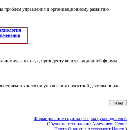
ния проблем управления и организационному развитию
технология
изменений
экономических наук, президенту консультационной фирмы
менением технологии управления проектной деятельностью.
Формирование группы резерва руководителей
Обучение технологии Assessment Center
Центр Оценки
(
Ассессмент Центр
)