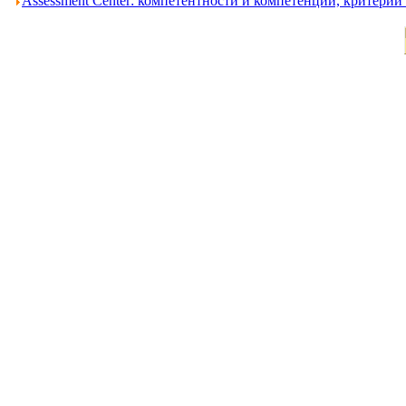
Assessment Center: компетентности и компетенции, критери