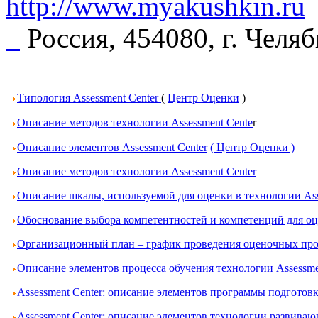
http://www.myakushkin.ru
Россия, 454080, г. Челя
Типология Assessment Center
(
Центр Оценки
)
Описание методов технологии Assessment Cente
r
Описание элементов Assessment Center
( Центр Оценки )
Описание методов технологии Assessment Center
Описание шкалы, используемой для оценки в технологии Ass
Обоснование выбора компетентностей и компетенций для оце
Организационный план – график проведения оценочных проц
Описание элементов процесса обучения технологии Assessme
Assessment Center: описание элементов программы подготов
Assessment Center: описание элементов технологии развива