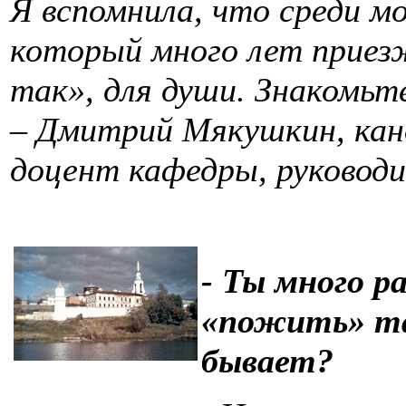
Я вспомнила, что среди мо
который много лет приез
так», для души. Знакомьте
– Дмитрий Мякушкин, канд
доцент кафедры, руковод
- Ты много р
«пожить» та
бывает?