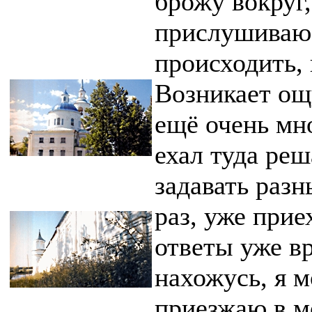
брожу вокруг,
прислушиваюс
происходить, 
Возникает ощ
ещё очень мно
ехал туда реш
задавать раз
раз, уже прие
ответы уже вр
нахожусь, я м
приезжаю в м