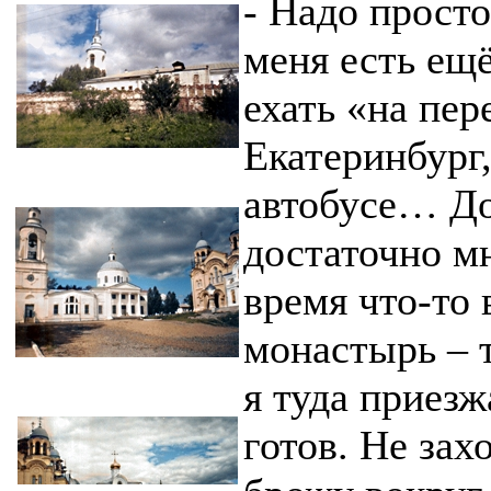
- Надо просто
меня есть ещё
ехать «на пер
Екатеринбург,
автобусе… До
достаточно мн
время что-то 
монастырь – т
я туда приезж
готов. Не зах