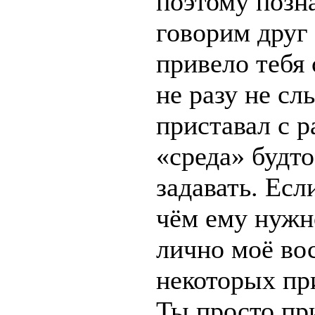
поэтому позн
говорим друг 
привело тебя 
не разу не сл
приставал с р
«среда» будто
задавать. Есл
чём ему нужно
лично моё во
некоторых пр
Ты просто пр