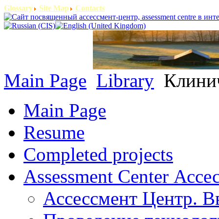
Glossary
Site Map
Contacts
Main Page
Library
Клинич
Main Page
Resume
Completed projects
Assessment Center Ассе
Ассессмент Центр. В