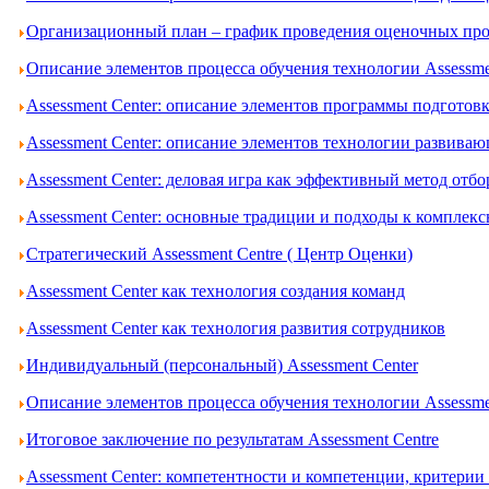
Организационный план – график проведения оценочных проц
Описание элементов процесса обучения технологии Assessme
Assessment Center: описание элементов программы подготов
Assessment Center: описание элементов технологии развива
Assessment Center: деловая игра как эффективный метод отбо
Assessment Center: основные традиции и подходы к комплек
Стратегический Assessment Centre ( Центр Оценки)
Assessment Center как технология создания команд
Assessment Center как технология развития сотрудников
Индивидуальный (персональный) Assessment Center
Описание элементов процесса обучения технологии Assessme
Итоговое заключение по результатам Assessment Centre
Assessment Center: компетентности и компетенции, критери