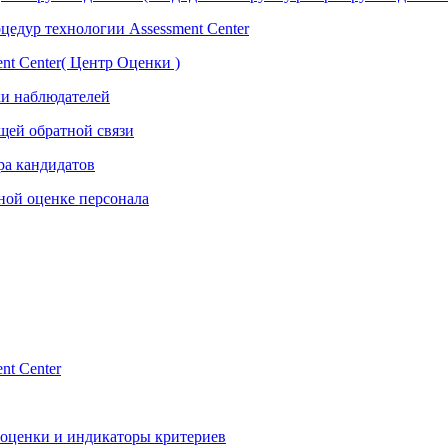
едур технологии Assessment Center
nt Center( Центр Оценки )
ки наблюдателей
ющей обратной связи
ра кандидатов
сной оценке персонала
nt Center
и оценки и индикаторы критериев