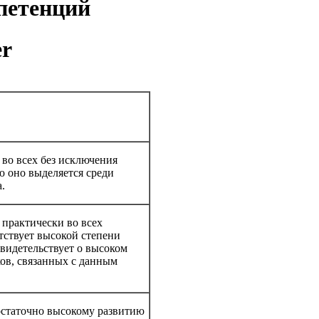
петенций
er
 во всех без исключения
ю оно выделяется среди
а.
 практически во всех
тствует высокой степени
свидетельствует о высоком
ов, связанных с данным
остаточно высокому развитию