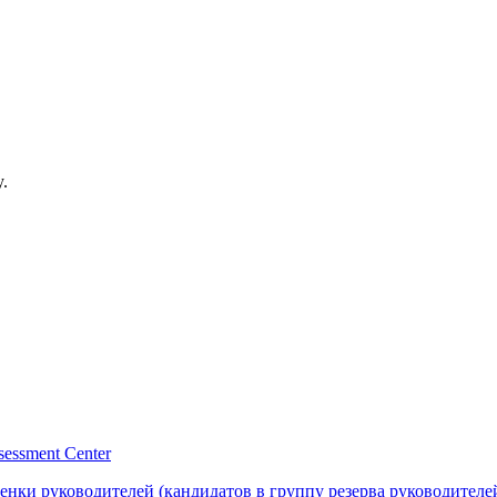
y.
essment Center
нки руководителей (кандидатов в группу резерва руководителе