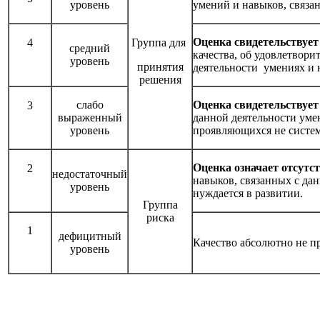
уровень
умений и навыков, связа
Оценка свидетельствуе
4
Группа для
средний
качества, об удовлетвори
уровень
принятия
деятельности умениях и 
решения
слабо
Оценка свидетельствует
3
выраженный
данной деятельности уме
уровень
проявляющихся не систем
Оценка означает отсутс
2
недостаточный
навыков, связанных с дан
уровень
нуждается в развитии.
Группа
риска
1
дефицитный
Качество абсолютно не п
уровень