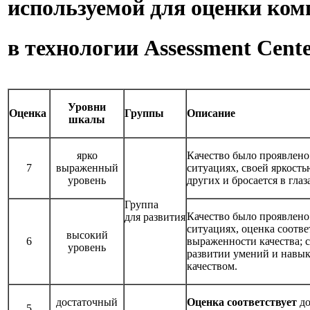
используемой для оценки ком
в технологии Assessment Cent
Уровни
Оценка
Группы
Описание
шкалы
ярко
Качество было проявлено
7
выраженный
ситуациях, своей яркость
уровень
других и бросается в глаз
Группа
Качество было проявлено
для развития
ситуациях, оценка соотве
высокий
6
выраженности качества; 
уровень
развитии умений и навык
качеством.
достаточный
Оценка соответствует
д
5