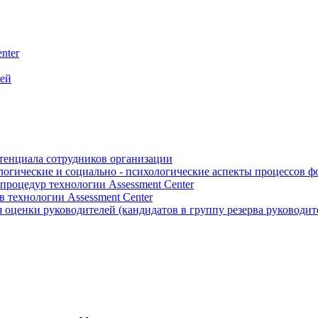
nter
лей
отенциала сотрудников организации
логические и социально - психологические аспекты процессов 
роцедур технологии Assessment Center
 технологии Assessment Center
оценки руководителей (кандидатов в группу резерва руководит