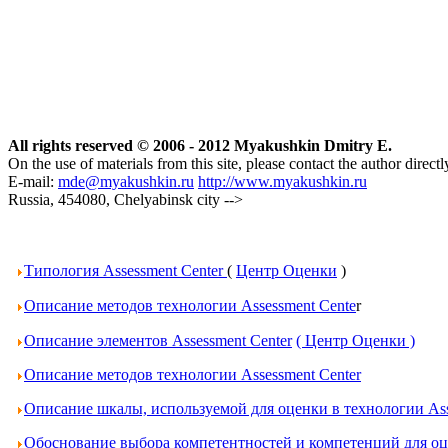
All rights reserved © 2006 - 2012 Myakushkin Dmitry E.
On the use of materials from this site, please contact the author directl
E-mail:
mde@myakushkin.ru
http://www.myakushkin.ru
Russia, 454080, Chelyabinsk city
-->
Типология Assessment Center
(
Центр Оценки
)
Описание методов технологии Assessment Cente
r
Описание элементов Assessment Center
( Центр Оценки )
Описание методов технологии Assessment Center
Описание шкалы, используемой для оценки в технологии Ass
Обоснование выбора компетентностей и компетенций для оце