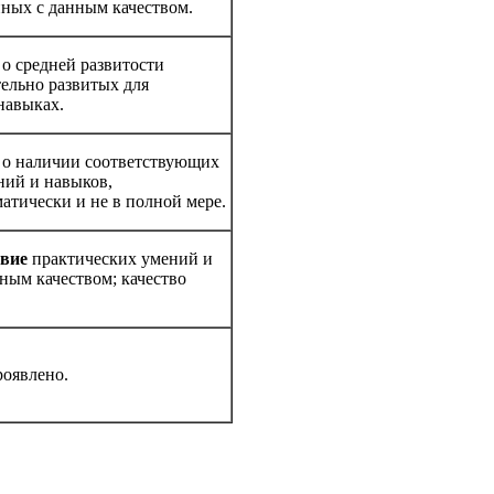
нных с данным качеством.
т
о средней развитости
тельно развитых для
навыках.
о наличии соответствующих
ний и навыков,
атически и не в полной мере.
твие
практических умений и
ным качеством; качество
роявлено.