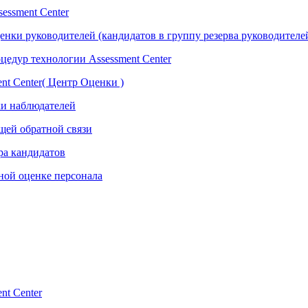
essment Center
нки руководителей (кандидатов в группу резерва руководителе
едур технологии Assessment Center
nt Center( Центр Оценки )
ки наблюдателей
ющей обратной связи
ра кандидатов
сной оценке персонала
nt Center