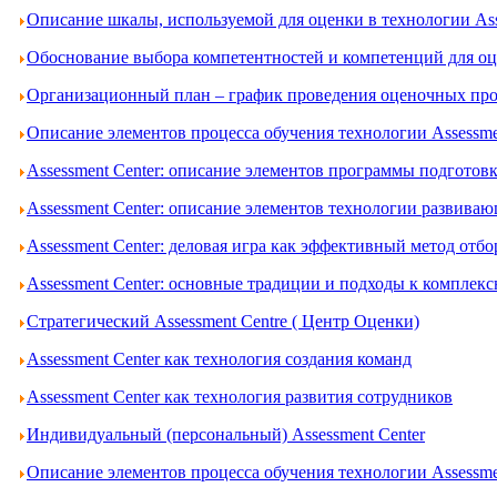
Описание шкалы, используемой для оценки в технологии Ass
Обоснование выбора компетентностей и компетенций для оце
Организационный план – график проведения оценочных проц
Описание элементов процесса обучения технологии Assessme
Assessment Center: описание элементов программы подготов
Assessment Center: описание элементов технологии развива
Assessment Center: деловая игра как эффективный метод отбо
Assessment Center: основные традиции и подходы к комплек
Стратегический Assessment Centre ( Центр Оценки)
Assessment Center как технология создания команд
Assessment Center как технология развития сотрудников
Индивидуальный (персональный) Assessment Center
Описание элементов процесса обучения технологии Assessme