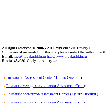
All rights reserved © 2006 - 2012 Myakushkin Dmitry E.
On the use of materials from this site, please contact the author directl
E-mail:
mde@myakushkin.ru
http://www.myakushkin.ru
Russia, 454080, Chelyabinsk city
-->
Типология Assessment Center
(
Центр Оценки
)
Описание методов технологии Assessment Cente
r
Описание элементов Assessment Center
( Центр Оценки )
Описание методов технологии Assessment Center