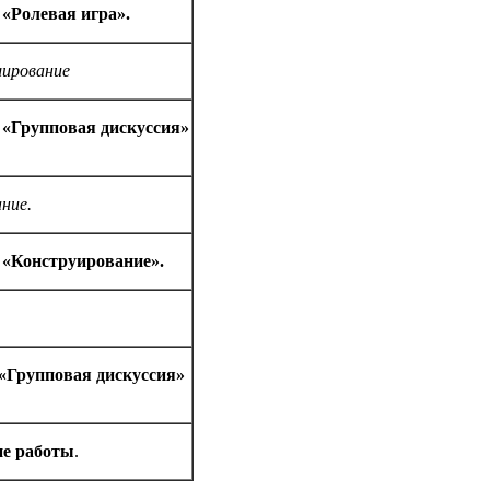
а
«Ролевая игра».
ирование
а
«Групповая дискуссия»
ние.
а
«Конструирование».
«Групповая дискуссия»
е работы
.