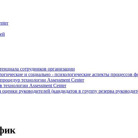
nter
лей
отенциала сотрудников организации
логические и социально - психологические аспекты процессов 
роцедур технологии Assessment Center
 технологии Assessment Center
оценки руководителей (кандидатов в группу резерва руководит
фик