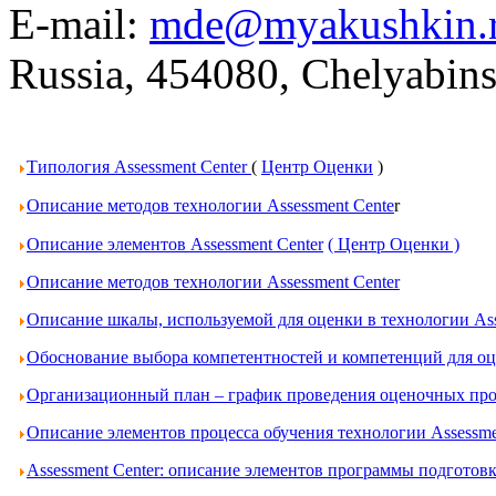
E-mail:
mde@myakushkin.
Russia, 454080, Chelyabins
Типология Assessment Center
(
Центр Оценки
)
Описание методов технологии Assessment Cente
r
Описание элементов Assessment Center
( Центр Оценки )
Описание методов технологии Assessment Center
Описание шкалы, используемой для оценки в технологии Ass
Обоснование выбора компетентностей и компетенций для оце
Организационный план – график проведения оценочных проц
Описание элементов процесса обучения технологии Assessme
Assessment Center: описание элементов программы подготов