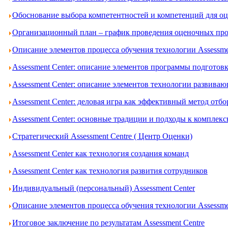
Обоснование выбора компетентностей и компетенций для оце
Организационный план – график проведения оценочных проц
Описание элементов процесса обучения технологии Assessme
Assessment Center: описание элементов программы подготов
Assessment Center: описание элементов технологии развива
Assessment Center: деловая игра как эффективный метод отбо
Assessment Center: основные традиции и подходы к комплек
Стратегический Assessment Centre ( Центр Оценки)
Assessment Center как технология создания команд
Assessment Center как технология развития сотрудников
Индивидуальный (персональный) Assessment Center
Описание элементов процесса обучения технологии Assessme
Итоговое заключение по результатам Assessment Centre