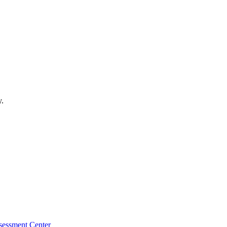
y.
essment Center