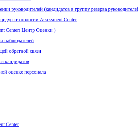
нки руководителей (кандидатов в группу резерва руководителе
едур технологии Assessment Center
nt Center( Центр Оценки )
ки наблюдателей
ющей обратной связи
ра кандидатов
сной оценке персонала
nt Center