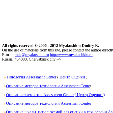
All rights reserved © 2006 - 2012 Myakushkin Dmitry E.
On the use of materials from this site, please contact the author directl
E-mail:
mde@myakushkin.ru
http://www.myakushkin.ru
Russia, 454080, Chelyabinsk city
-->
Типология Assessment Center
(
Центр Оценки
)
Описание методов технологии Assessment Cente
r
Описание элементов Assessment Center
( Центр Оценки )
Описание методов технологии Assessment Center
Описание шкалы, используемой для оценки в технологии Ass